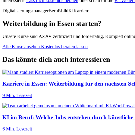
Interessiert?
Lass dich kostenlos beraten
oder schau dir die
KI-Weiterb
Digitalisierungsmanager
Berufsbild
KI
Karriere
Weiterbildung in Essen starten?
Unsere Kurse sind AZAV-zertifiziert und förderfähig. Komplett onli
Alle Kurse ansehen
Kostenlos beraten lassen
Das könnte dich auch interessieren
Karriere in Essen: Weiterbildung für den nächsten Sch
9 Min. Lesezeit
KI im Beruf: Welche Jobs entstehen durch künstliche 
6 Min. Lesezeit